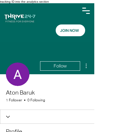
tracking ID into the analytics section
JOIN NOW
More actions
Follow
Aton Baruk
1 Follower
0 Following
Profile