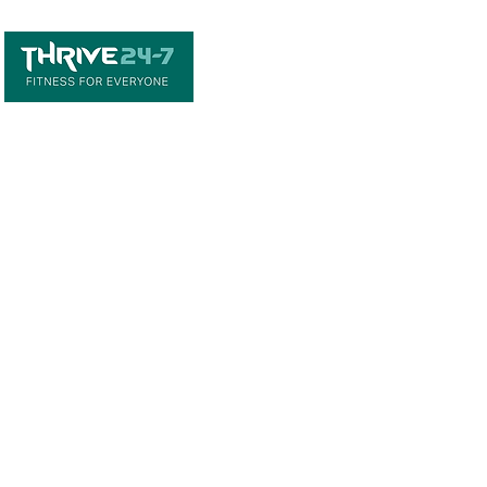
Home
Book A Tour
Armstrong Creek
Shop
Newcomb
0484 335 446
support@thrive247.com.au
Newcomb Central Shopping Centre.
71
Bellarine Hwy, Newcomb VIC 3219.​
Located above the library.
Warralily Shopping Centre
Level 1/30/33
Central Bvd, Armstrong Creek VIC 3217.